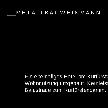
___M E T A L L B A U W E I N M A N N
Ein ehemaliges Hotel am Kurfürst
Wohnnutzung umgebaut. Kernleistu
Balustrade zum Kurfürstendamm.