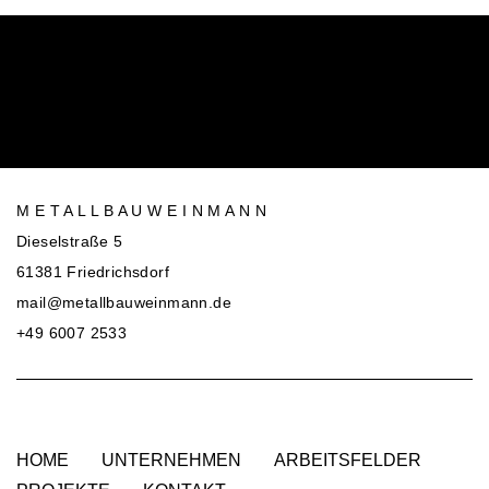
M E T A L L B A U W E I N M A N N
Dieselstraße 5
61381 Friedrichsdorf
mail@metallbauweinmann.de
+49 6007 2533
HOME
UNTERNEHMEN
ARBEITSFELDER